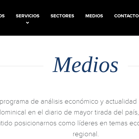
(CURRENT)
OS
SERVICIOS
SECTORES
MEDIOS
CONTACTO
Medios
rograma de análisis económico y actualidad e
inical en el diario de mayor tirada del país,
mitido posicionarnos como líderes en temas e
regional.