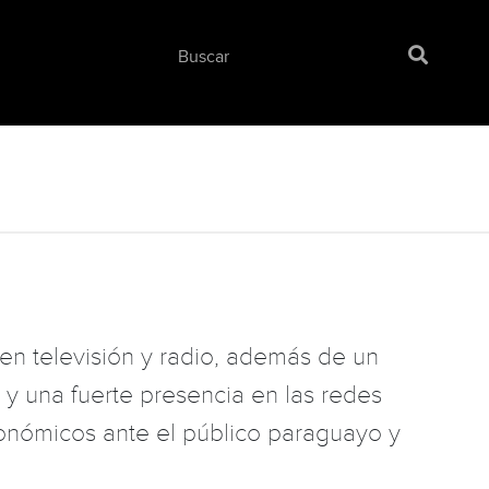
n televisión y radio, además de un
 y una fuerte presencia en las redes
conómicos ante el público paraguayo y