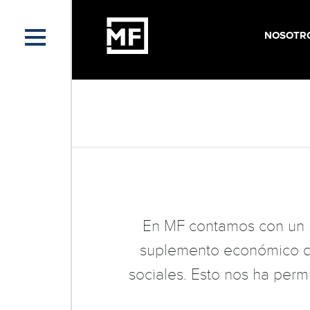
NOSOTR
En MF contamos con un p
suplemento económico dom
sociales. Esto nos ha per